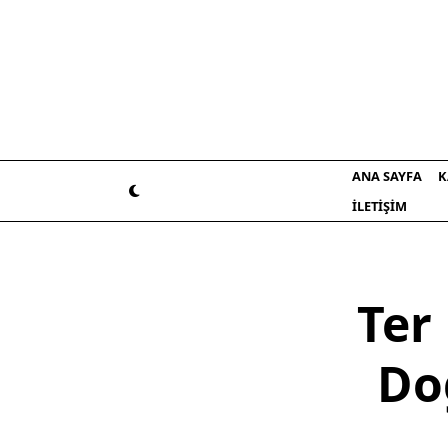
Skip
to
content
ANA SAYFA
K
İLETIŞIM
Ter
Do