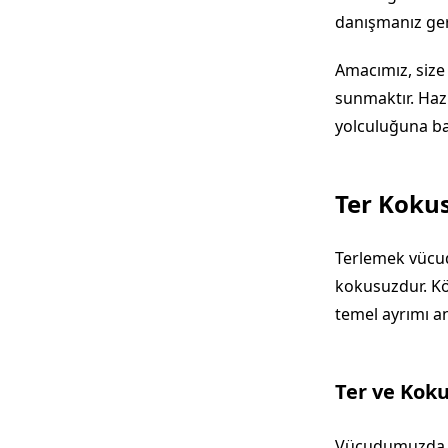
danışmanız ger
Amacımız, size 
sunmaktır. Haz
yolculuğuna ba
Ter Koku
Terlemek vücu
kokusuzdur. Köt
temel ayrımı a
Ter ve Koku
Vücudumuzda ik