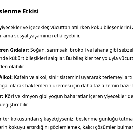
slenme Etkisi
iyecekler ve içecekler, vücuttan atılırken koku bileşenlerini a
 ama sosyal yaşamınızı etkileyebilir.
ren Gıdalar:
Soğan, sarımsak, brokoli ve lahana gibi sebzel
inde kükürt bileşikleri salgılar. Bu bileşikler ter yoluyla vücutt
en olabilir.
Alkol:
Kafein ve alkol, sinir sistemini uyararak terlemeyi artır
ğal olarak bakterilerin üremesi için daha fazla zemin hazırl
r:
Köri ve kimyon gibi yoğun baharatlar içeren yiyecekler de
ğiştirebilir.
ir ter kokusundan şikayetçiyseniz, beslenme günlüğü tutma
erin kokuyu artırdığını gözlemlemek, kalıcı çözümler bulman