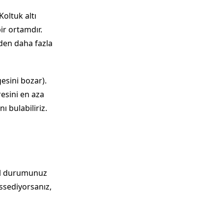
Koltuk altı
ir ortamdır.
nden daha fazla
esini bozar).
esini en aza
ı bulabiliriz.
nal durumunuz
ssediyorsanız,