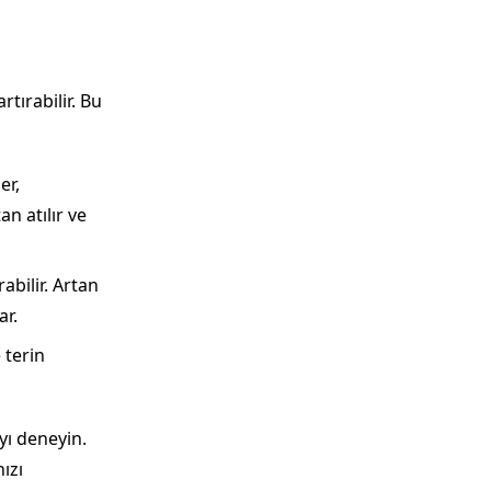
rtırabilir. Bu
er,
an atılır ve
abilir. Artan
ar.
 terin
yı deneyin.
ızı