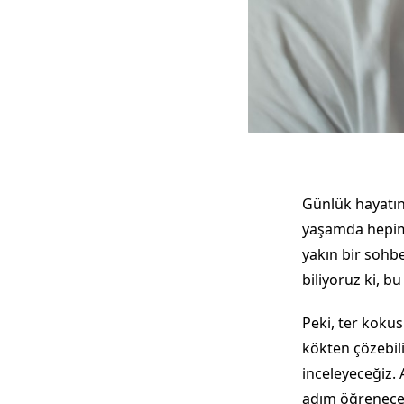
Günlük hayatın
yaşamda hepimi
yakın bir sohbe
biliyoruz ki, b
Peki, ter kokus
kökten çözebil
inceleyeceğiz.
adım öğreneceğ