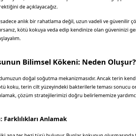
ektiğini de açıklayacağız.
sadece anlık bir rahatlama değil, uzun vadeli ve güvenilir 
ırsanız, kötü kokuya veda edip kendinize olan güveninizi g
şlayalım.
sunun Bilimsel Kökeni: Neden Oluşur?
dumuzun doğal soğutma mekanizmasıdır. Ancak terin kendis
ü koku, terin cilt yüzeyindeki bakterilerle teması sonucu or
nlamak, çözüm stratejilerimizi doğru belirlememize yardımcı 
: Farklılıkları Anlamak
i ana ter bezi türü bulunur. Bunlar kokunun oluşmasında fa