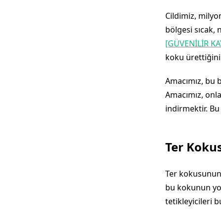
Cildimiz, milyo
bölgesi sıcak, 
[GÜVENİLİR K
koku ürettiğini
Amacımız, bu b
Amacımız, onla
indirmektir. Bu
Ter Koku
Ter kokusunun 
bu kokunun yoğ
tetikleyicileri b