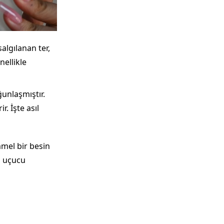
lgılanan ter,
nellikle
unlaşmıştır.
r. İşte asıl
mmel bir besin
n uçucu