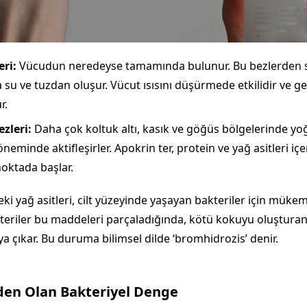
eri:
Vücudun neredeyse tamamında bulunur. Bu bezlerden sa
su ve tuzdan oluşur. Vücut ısısını düşürmede etkilidir ve ge
r.
zleri:
Daha çok koltuk altı, kasık ve göğüs bölgelerinde yoğ
neminde aktifleşirler. Apokrin ter, protein ve yağ asitleri içeri
oktada başlar.
ki yağ asitleri, cilt yüzeyinde yaşayan bakteriler için müke
kteriler bu maddeleri parçaladığında, kötü kokuyu oluştura
ya çıkar. Bu duruma bilimsel dilde ‘bromhidrozis’ denir.
en Olan Bakteriyel Denge