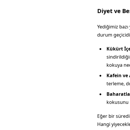
Diyet ve Be
Yediğimiz bazı y
durum geçicidir
Kükürt İçe
sindirildiğ
kokuya ned
Kafein ve 
terleme, do
Baharatla
kokusunu de
Eğer bir süred
Hangi yiyecekl