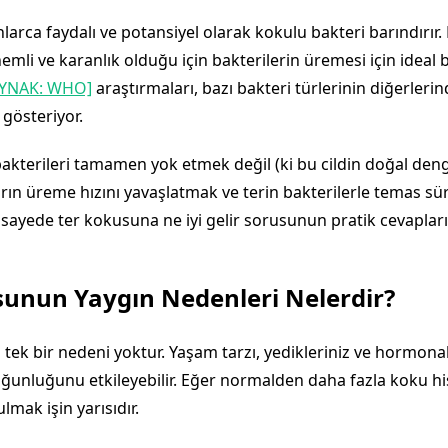
nlarca faydalı ve potansiyel olarak kokulu bakteri barındırır. 
nemli ve karanlık olduğu için bakterilerin üremesi için ideal b
AYNAK: WHO]
araştırmaları, bazı bakteri türlerinin diğerleri
 gösteriyor.
akterileri tamamen yok etmek değil (ki bu cildin doğal deng
rın üreme hızını yavaşlatmak ve terin bakterilerle temas sür
 sayede ter kokusuna ne iyi gelir sorusunun pratik cevapların
sunun Yaygın Nedenleri Nelerdir?
tek bir nedeni yoktur. Yaşam tarzı, yedikleriniz ve hormo
unluğunu etkileyebilir. Eğer normalden daha fazla koku hi
ulmak işin yarısıdır.