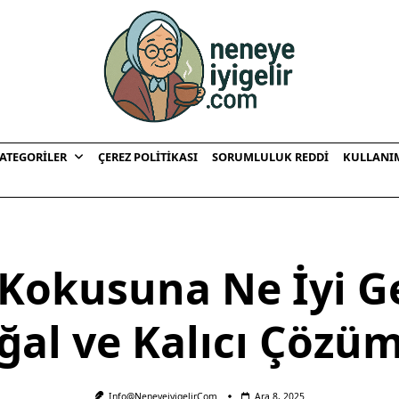
ATEGORILER
ÇEREZ POLITIKASI
SORUMLULUK REDDI
KULLANI
 Kokusuna Ne İyi Ge
ğal ve Kalıcı Çözüm
Info@neneyeiyigelir.com
Ara 8, 2025