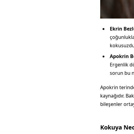
Ekrin Bezl
çoğunlukla 
kokusuzdu
Apokrin Be
Ergenlik dö
sorun bu n
Apokrin terinde
kaynağıdır. Ba
bileşenler orta
Kokuya Ned