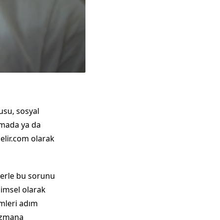
usu, sosyal
ımada ya da
elir.com olarak
lerle bu sorunu
limsel olarak
emleri adım
 uzmana