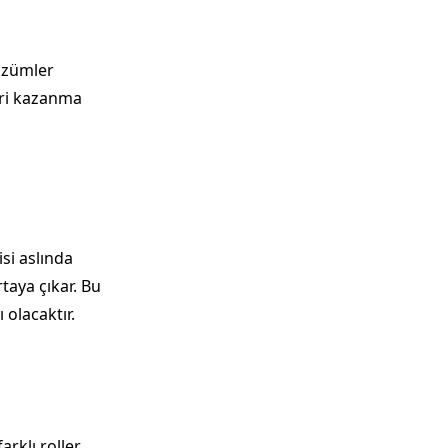
çözümler
eri kazanma
i aslında
taya çıkar. Bu
olacaktır.
rklı roller