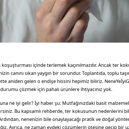
 koşuşturması içinde terlemek kaçınılmazdır. Ancak ter kok
zin canını sıkan yaygın bir sorundur. Toplantıda, toplu taş
tte aniden gelen o endişe hissini hepimiz biliriz. NeneYeİyiG
u durumu çözmek için pahalı ürünlere ihtiyacınız yok.
una ne iyi gelir? İyi haber şu: Mutfağınızdaki basit malzeme
irsiniz. Bu kapsamlı rehberde, ter kokusunun nedenlerini bi
 Ardından, nenenizin bile onaylayacağı pratik ve doğal yönt
iz. Ayrıca, ne zaman evdeki çözümlerin ötesine geçip bir