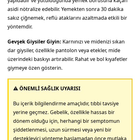
yapıdadır ve yutulduğunda yemek borusuna kaçan
asidi nötralize edebilir. Yemekten sonra 30 dakika
sakız çiğnemek, reflü ataklarını azaltmada etkili bir
yöntemdir.
Gevşek Giysiler Giyin:
Karnınızı ve midenizi sıkan
dar giysiler, özellikle pantolon veya etekler, mide
üzerindeki baskıyı artırabilir. Rahat ve bol kıyafetler
giymeye özen gösterin.
⚠️ ÖNEMLİ SAĞLIK UYARISI
Bu içerik bilgilendirme amaçlıdır, tıbbi tavsiye
yerine geçmez. Gebelik, özellikle hassas bir
dönem olduğu için, herhangi bir semptomun
şiddetlenmesi, uzun sürmesi veya yeni bir
destekleyici yönteme başlamadan önce mutlaka