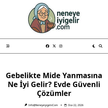
Skip
to
content
Gebelikte Mide Yanmasına
Ne İyi Gelir? Evde Güvenli
Çözümler
Info@neneyeiyigelir.com
Oca 22, 2026