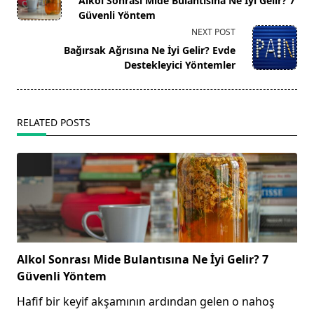
Alkol Sonrası Mide Bulantısına Ne İyi Gelir? 7
subtitle
Güvenli Yöntem
screen-
NEXT POST
reader-
Bağırsak Ağrısına Ne İyi Gelir? Evde
text">Page</span>
Destekleyici Yöntemler
RELATED POSTS
Alkol Sonrası Mide Bulantısına Ne İyi Gelir? 7
Güvenli Yöntem
Hafif bir keyif akşamının ardından gelen o nahoş