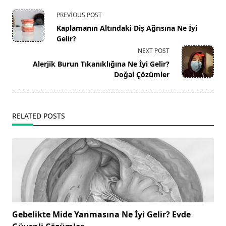
<span
PREVIOUS POST
class="nav-
Kaplamanın Altındaki Diş Ağrısına Ne İyi
subtitle
Gelir?
screen-
NEXT POST
reader-
Alerjik Burun Tıkanıklığına Ne İyi Gelir?
text">Page</span>
Doğal Çözümler
RELATED POSTS
Gebelikte Mide Yanmasına Ne İyi Gelir? Evde