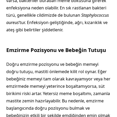
varsa, bakteriler buradan meme dokusuna girerek
enfeksiyona neden olabilir. En sık rastlanan bakteri
türü, genellikle cildimizde de bulunan
Staphylococcus
aureus
‘tur. Enfeksiyon geliştiğinde, ağrı, kızarıklık ve
ateş gibi belirtiler şiddetlenir.
Emzirme Pozisyonu ve Bebeğin Tutuşu
Doğru emzirme pozisyonu ve bebeğin memeyi
doğru tutuşu, mastiti önlemede kilit rol oynar. Eğer
bebeğiniz memeyi tam olarak kavrayamıyor veya her
emzirmede memeyi yeterince boşaltamıyorsa, süt
birikimi riski artar. Yetersiz meme boşaltımı, zamanla
mastite zemin hazırlayabilir. Bu nedenle, emzirme
başlangıcında doğru pozisyonu bulmak ve
bebeğinizin etkili bir şekilde emdiğinden emin olmak