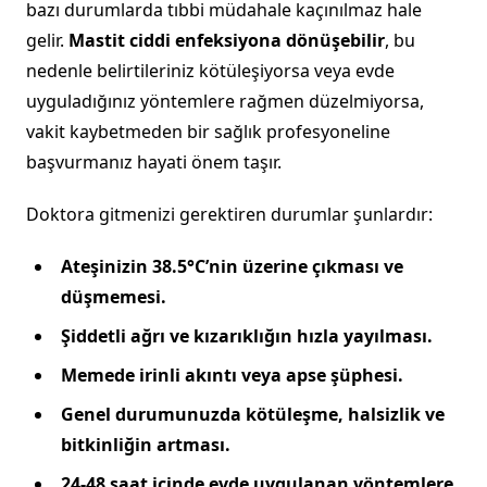
bazı durumlarda tıbbi müdahale kaçınılmaz hale
gelir.
Mastit ciddi enfeksiyona dönüşebilir
, bu
nedenle belirtileriniz kötüleşiyorsa veya evde
uyguladığınız yöntemlere rağmen düzelmiyorsa,
vakit kaybetmeden bir sağlık profesyoneline
başvurmanız hayati önem taşır.
Doktora gitmenizi gerektiren durumlar şunlardır:
Ateşinizin 38.5°C’nin üzerine çıkması ve
düşmemesi.
Şiddetli ağrı ve kızarıklığın hızla yayılması.
Memede irinli akıntı veya apse şüphesi.
Genel durumunuzda kötüleşme, halsizlik ve
bitkinliğin artması.
24-48 saat içinde evde uygulanan yöntemlere