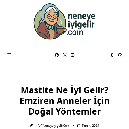
Skip
to
content
Mastite Ne İyi Gelir?
Emziren Anneler İçin
Doğal Yöntemler
Info@neneyeiyigelir.com
Tem 4, 2025