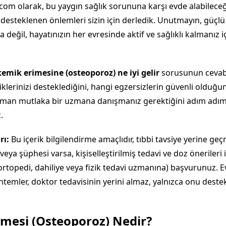
.com olarak, bu yaygın sağlık sorununa karşı evde alabilece
 desteklenen önlemleri sizin için derledik. Unutmayın, güçl
a değil, hayatınızın her evresinde aktif ve sağlıklı kalmanız iç
kemik erimesine (osteoporoz) ne iyi gelir
sorusunun cevabı
klerinizi desteklediğini, hangi egzersizlerin güvenli olduğu
aman mutlaka bir uzmana danışmanız gerektiğini adım adı
.
rı:
Bu içerik bilgilendirme amaçlıdır, tıbbi tavsiye yerine ge
 veya şüphesi varsa, kişiselleştirilmiş tedavi ve doz önerileri
rtopedi, dahiliye veya fizik tedavi uzmanına) başvurunuz. 
ntemler, doktor tedavisinin yerini almaz, yalnızca onu destek
mesi (Osteoporoz) Nedir?