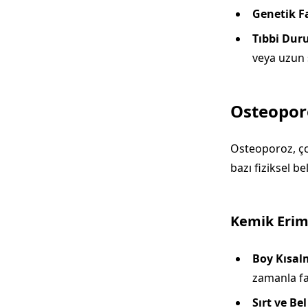
Genetik Fa
Tıbbi Duru
veya uzun s
Osteoporo
Osteoporoz, ço
bazı fiziksel bel
Kemik Erime
Boy Kısal
zamanla far
Sırt ve Bel