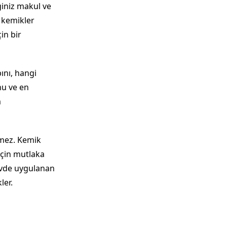
ğiniz makul ve
ü kemikler
in bir
nı, hangi
nu ve en
m
çmez. Kemik
 için mutlaka
Evde uygulanan
ler.