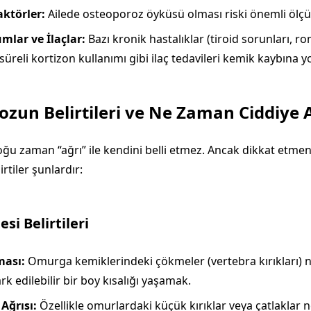
ktörler:
Ailede osteoporoz öyküsü olması riski önemli ölçüde
mlar ve İlaçlar:
Bazı kronik hastalıklar (tiroid sorunları, ro
üreli kortizon kullanımı gibi ilaç tedavileri kemik kaybına yol
zun Belirtileri ve Ne Zaman Ciddiye 
ğu zaman “ağrı” ile kendini belli etmez. Ancak dikkat etme
irtiler şunlardır:
si Belirtileri
ması:
Omurga kemiklerindeki çökmeler (vertebra kırıkları) 
k edilebilir bir boy kısalığı yaşamak.
 Ağrısı:
Özellikle omurlardaki küçük kırıklar veya çatlaklar 