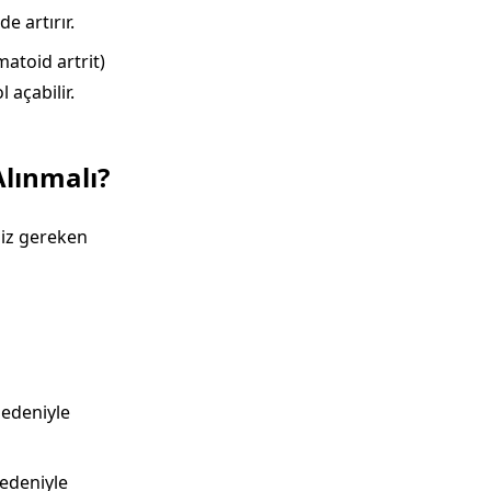
 artırır.
matoid artrit)
 açabilir.
Alınmalı?
niz gereken
nedeniyle
nedeniyle