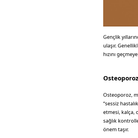
Gençlik yılları
ulaşır. Genelli
hızını geçmeye
Osteoporozu
Osteoporoz, maa
“sessiz hastalı
etmesi, kalça, 
sağlık kontrol
önem taşır.