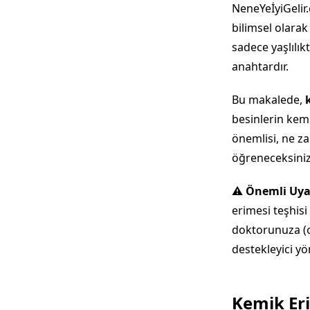
NeneYeİyiGelir
bilimsel olarak
sadece yaşlılıkt
anahtardır.
Bu makalede,
besinlerin kemi
önemlisi, ne z
öğreneceksiniz
⚠️
Önemli Uya
erimesi teşhisi
doktorunuza (o
destekleyici yö
Kemik Eri