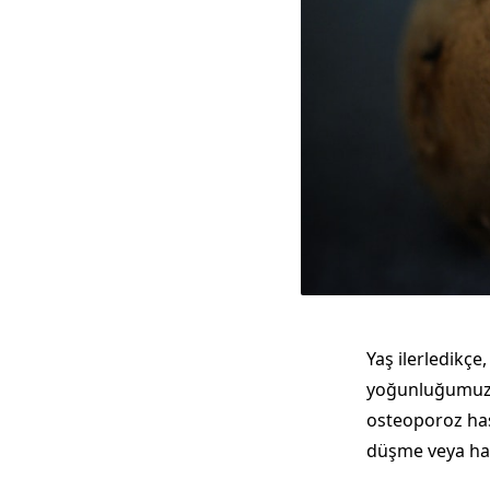
Yaş ilerledikç
yoğunluğumuzun
osteoporoz hast
düşme veya hatt