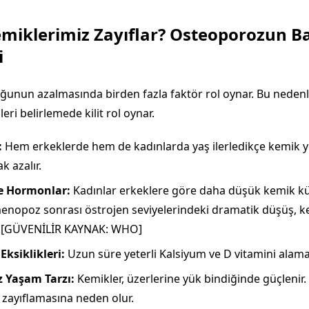
miklerimiz Zayıflar? Osteoporozun Ba
i
unun azalmasında birden fazla faktör rol oynar. Bu nedenl
eri belirlemede kilit rol oynar.
:
Hem erkeklerde hem de kadınlarda yaş ilerledikçe kemik 
k azalır.
ve Hormonlar:
Kadınlar erkeklere göre daha düşük kemik kütl
menopoz sonrası östrojen seviyelerindeki dramatik düşüş, k
r. [GÜVENİLİR KAYNAK: WHO]
ksiklikleri:
Uzun süre yeterli Kalsiyum ve D vitamini alam
z Yaşam Tarzı:
Kemikler, üzerlerine yük bindiğinde güçlenir. 
 zayıflamasına neden olur.