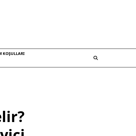
M KOŞULLARI
lir?
yici