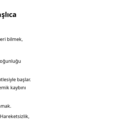
şlıca
eri bilmek,
yoğunluğu
esiyle başlar.
emik kaybını
amak.
Hareketsizlik,