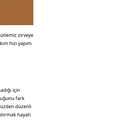
kütlemiz zirveye
yıkım hızı yapım
adığı için
lduğunu fark
 yüzden düzenli
ptırmak hayati