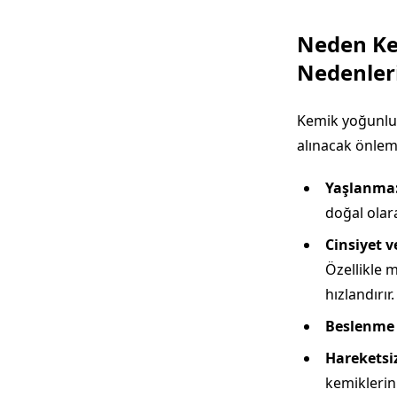
Neden Ke
Nedenler
Kemik yoğunluğ
alınacak önleml
Yaşlanma
doğal olara
Cinsiyet 
Özellikle 
hızlandırı
Beslenme E
Hareketsi
kemiklerin