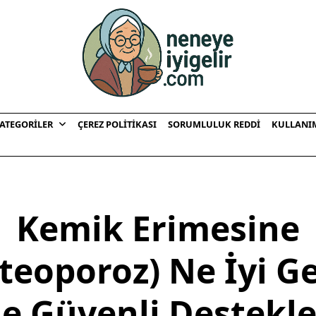
ATEGORILER
ÇEREZ POLITIKASI
SORUMLULUK REDDI
KULLANI
Kemik Erimesine
teoporoz) Ne İyi Ge
e Güvenli Destekle