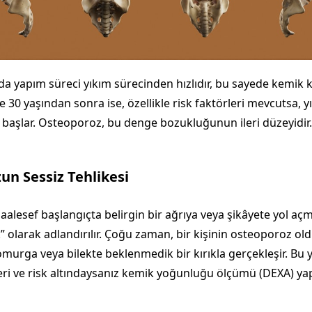
nda yapım süreci yıkım sürecinden hızlıdır, bu sayede kemik 
kle 30 yaşından sonra ise, özellikle risk faktörleri mevcutsa, 
 başlar. Osteoporoz, bu denge bozukluğunun ileri düzeyidir.
n Sessiz Tehlikesi
lesef başlangıçta belirgin bir ağrıya veya şikâyete yol açm
k” olarak adlandırılır. Çoğu zaman, bir kişinin osteoporoz o
omurga veya bilekte beklenmedik bir kırıkla gerçekleşir. Bu
leri ve risk altındaysanız kemik yoğunluğu ölçümü (DEXA) ya