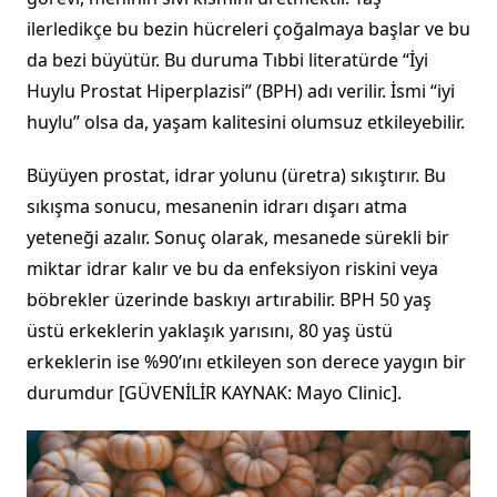
ilerledikçe bu bezin hücreleri çoğalmaya başlar ve bu
da bezi büyütür. Bu duruma Tıbbi literatürde “İyi
Huylu Prostat Hiperplazisi” (BPH) adı verilir. İsmi “iyi
huylu” olsa da, yaşam kalitesini olumsuz etkileyebilir.
Büyüyen prostat, idrar yolunu (üretra) sıkıştırır. Bu
sıkışma sonucu, mesanenin idrarı dışarı atma
yeteneği azalır. Sonuç olarak, mesanede sürekli bir
miktar idrar kalır ve bu da enfeksiyon riskini veya
böbrekler üzerinde baskıyı artırabilir. BPH 50 yaş
üstü erkeklerin yaklaşık yarısını, 80 yaş üstü
erkeklerin ise %90’ını etkileyen son derece yaygın bir
durumdur [GÜVENİLİR KAYNAK: Mayo Clinic].