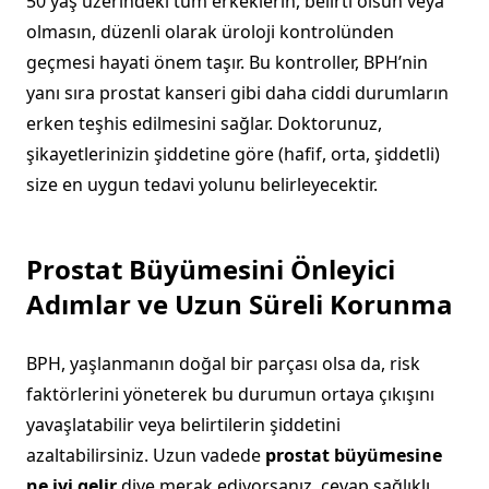
50 yaş üzerindeki tüm erkeklerin, belirti olsun veya
olmasın, düzenli olarak üroloji kontrolünden
geçmesi hayati önem taşır. Bu kontroller, BPH’nin
yanı sıra prostat kanseri gibi daha ciddi durumların
erken teşhis edilmesini sağlar. Doktorunuz,
şikayetlerinizin şiddetine göre (hafif, orta, şiddetli)
size en uygun tedavi yolunu belirleyecektir.
Prostat Büyümesini Önleyici
Adımlar ve Uzun Süreli Korunma
BPH, yaşlanmanın doğal bir parçası olsa da, risk
faktörlerini yöneterek bu durumun ortaya çıkışını
yavaşlatabilir veya belirtilerin şiddetini
azaltabilirsiniz. Uzun vadede
prostat büyümesine
ne iyi gelir
diye merak ediyorsanız, cevap sağlıklı