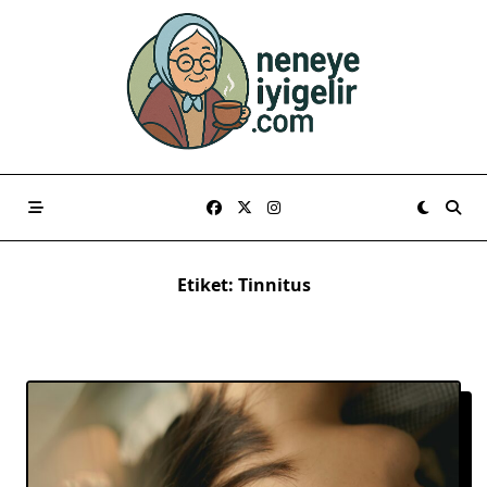
Skip
to
content
Etiket:
Tinnitus