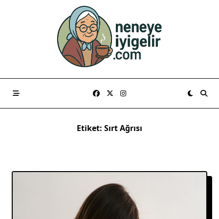
Skip
to
content
Etiket:
Sırt Ağrısı