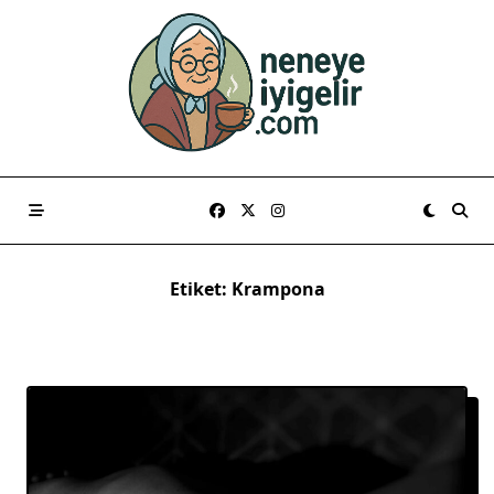
Skip
to
content
Etiket:
Krampona