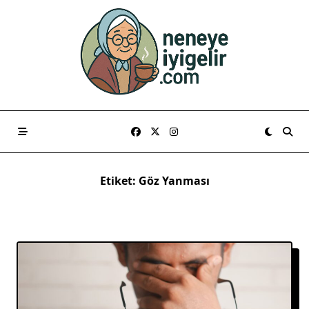
Skip
to
content
Etiket:
Göz Yanması