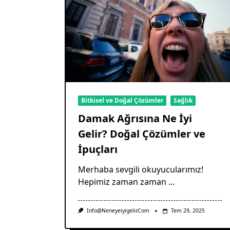
Bitkisel ve Doğal Çözümler
Sağlık
Damak Ağrısına Ne İyi
Gelir? Doğal Çözümler ve
İpuçları
Merhaba sevgili okuyucularımız!
Hepimiz zaman zaman
...
Info@neneyeiyigelir.com
Tem 29, 2025