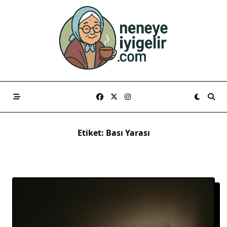
Skip
to
content
Etiket:
Bası Yarası