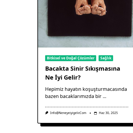
Bitkisel ve Doğal Çözümler
Sağlık
Bacakta Sinir Sıkışmasına
Ne İyi Gelir?
Hepimiz hayatın koşuşturmacasında
bazen bacaklarımızda bir
...
Info@neneyeiyigelir.com
Haz 30, 2025