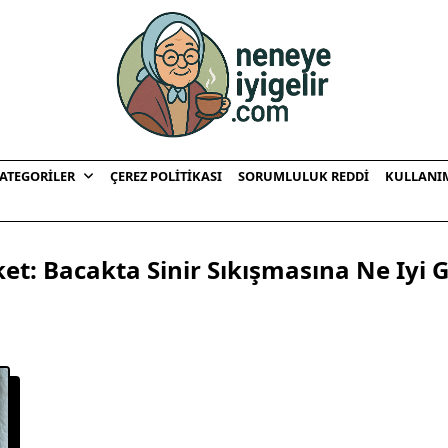
ATEGORILER
ÇEREZ POLITIKASI
SORUMLULUK REDDI
KULLANI
ket:
Bacakta Sinir Sıkışmasına Ne Iyi G