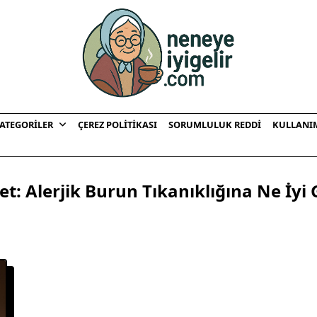
ATEGORILER
ÇEREZ POLITIKASI
SORUMLULUK REDDI
KULLANI
ket:
Alerjik Burun Tıkanıklığına Ne İyi 